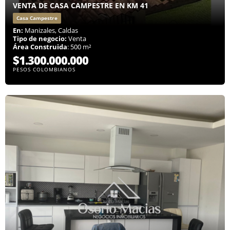
VENTA DE CASA CAMPESTRE EN KM 41
Casa Campestre
En:
Manizales, Caldas
Tipo de negocio:
Venta
Área Construida
: 500 m²
$1.300.000.000
PESOS COLOMBIANOS