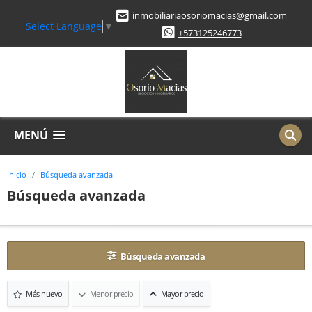
inmobiliariaosoriomacias@gmail.com
Select Language
▼
+573125246773
MENÚ
Inicio
Búsqueda avanzada
Búsqueda avanzada
Búsqueda avanzada
Más nuevo
Menor precio
Mayor precio