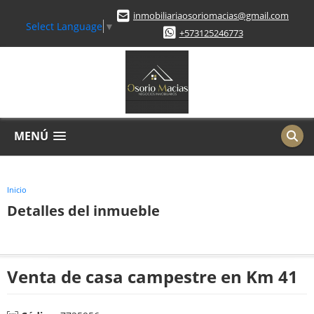
inmobiliariaosoriomacias@gmail.com
Select Language
▼
+573125246773
MENÚ
Inicio
Detalles del inmueble
Venta de casa campestre en Km 41