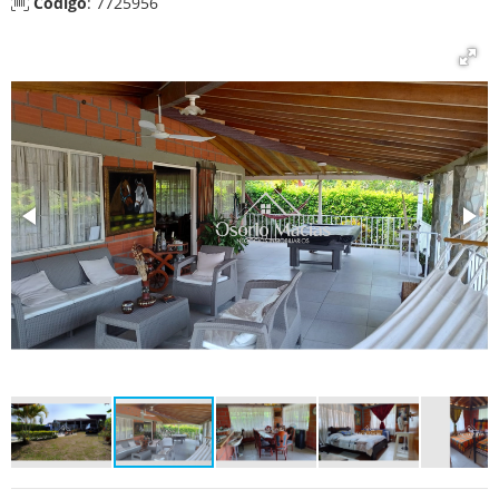
Código
: 7725956