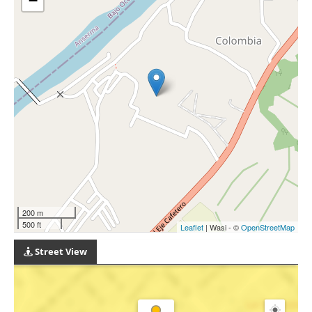
−
200 m
500 ft
Leaflet
| Wasi - ©
OpenStreetMap
Street View