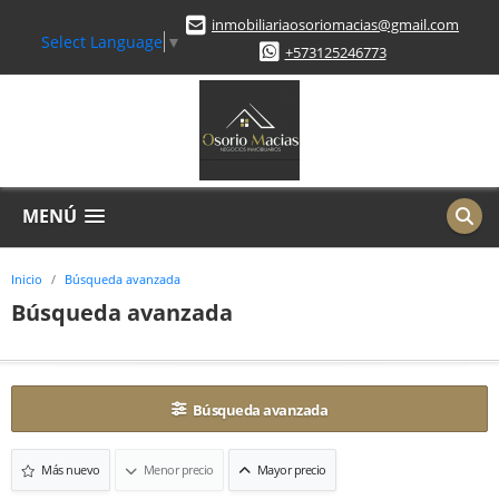
inmobiliariaosoriomacias@gmail.com
Select Language
▼
+573125246773
MENÚ
Inicio
Búsqueda avanzada
Búsqueda avanzada
Búsqueda avanzada
Más nuevo
Menor precio
Mayor precio