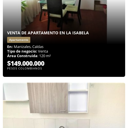
VENTA DE APARTAMENTO EN LA ISABELA
Apartamento
En:
Manizales, Caldas
Tipo de negocio:
Venta
Área Construida
: 120 m²
$149.000.000
PESOS COLOMBIANOS