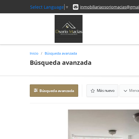
Select Language
▼
inmobiliariaosoriomacias@gmai
Inicio
Búsqueda avanzada
Búsqueda avanzada
Más nuevo
Menor
Búsqueda avanzada