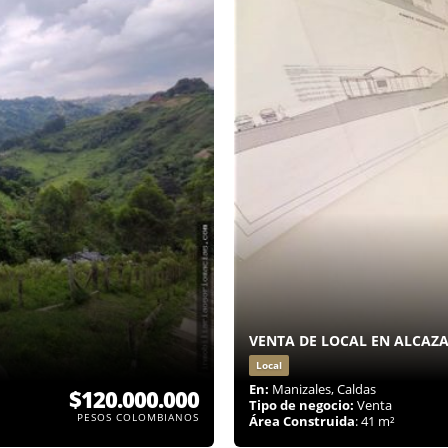
VENTA DE LOCAL EN ALCAZ
Local
En:
Manizales, Caldas
$120.000.000
Tipo de negocio:
Venta
PESOS COLOMBIANOS
Área Construida
: 41 m²