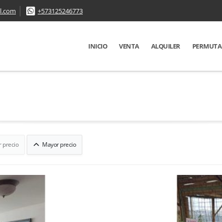
l.com
+573125246773
INICIO
VENTA
ALQUILER
PERMUTA
 precio
Mayor precio