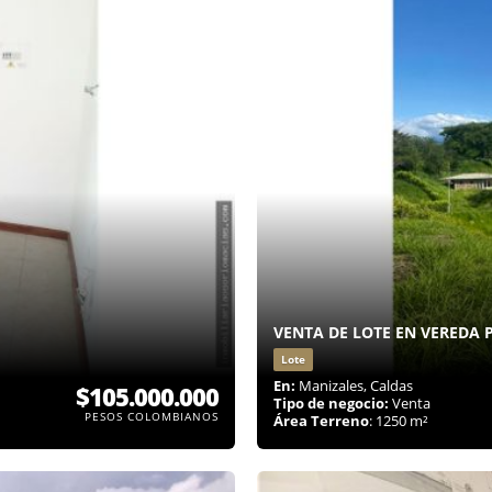
VENTA DE LOTE EN VEREDA 
Lote
En:
Manizales, Caldas
$105.000.000
Tipo de negocio:
Venta
PESOS COLOMBIANOS
Área Terreno
: 1250 m²