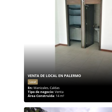
VENTA DE LOCAL EN PALERMO
Local
En:
Manizales, Caldas
Tipo de negocio:
Venta
Área Construida
: 14 m²