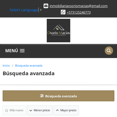
inmobiliariaosoriomacias@gmail.com
Select Language
▼
+573125246773
MENÚ
Inicio
Búsqueda avanzada
Búsqueda avanzada
Búsqueda avanzada
Más nuevo
Menor precio
Mayor precio