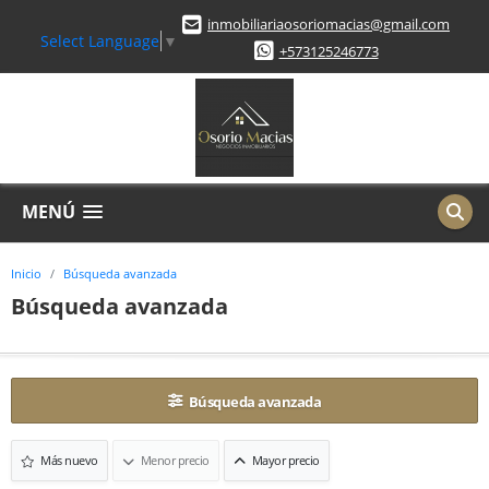
inmobiliariaosoriomacias@gmail.com
Select Language
▼
+573125246773
MENÚ
Inicio
Búsqueda avanzada
Búsqueda avanzada
Búsqueda avanzada
Más nuevo
Menor precio
Mayor precio