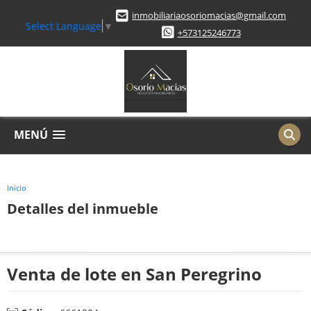
inmobiliariaosoriomacias@gmail.com
Select Language
▼
+573125246773
MENÚ
Inicio
Detalles del inmueble
Venta de lote en San Peregrino