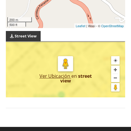
200 m
500 ft
Leaflet
| Wasi - ©
OpenStreetMap
Street View
Ver Ubicación
en
street
view