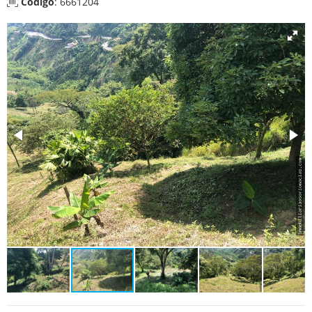
Código
: 6661204