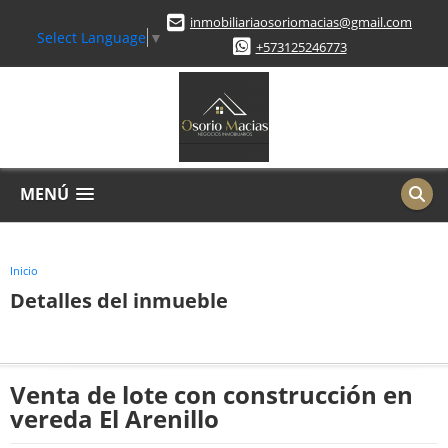
inmobiliariaosoriomacias@gmail.com
Select Language
▼
+573125246773
MENÚ
Inicio
Detalles del inmueble
Venta de lote con construcción en
vereda El Arenillo