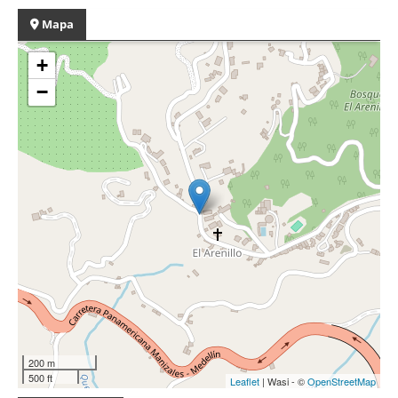
Mapa
+
−
200 m
500 ft
Leaflet
| Wasi - ©
OpenStreetMap