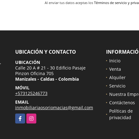
Al enviar tus datos aceptas los
Términos de servicio y priv
UBICACIÓN Y CONTACTO
INFORMACI
Inicio
,
UBICACIÓN
Calle 20 A # 21 - 30 Edificio Pasaje
Venta
Pinzon Oficina 705
Alquiler
Manizales - Caldas - Colombia
Servicio
MÓVIL
+573125246773
Nuestra Empr
EMAIL
Contáctenos
inmobiliariaosoriomacias@gmail.com
Políticas de
Facebook
Instagram
privacidad