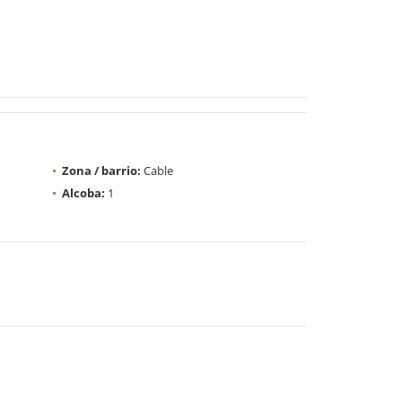
Zona / barrio:
Cable
Alcoba:
1