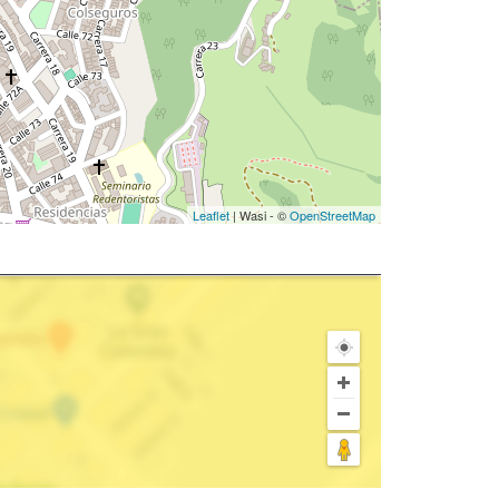
Leaflet
| Wasi - ©
OpenStreetMap