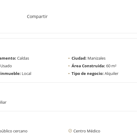
Compartir
amento:
Caldas
Ciudad:
Manizales
Usado
Área Construida:
60 m²
 inmueble:
Local
Tipo de negocio:
Alquiler
liar
público cercano
Centro Médico