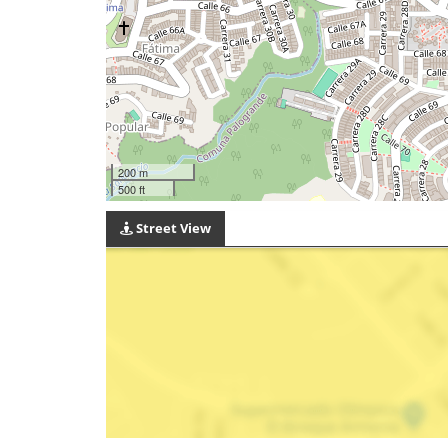
200 m
500 ft
Street View