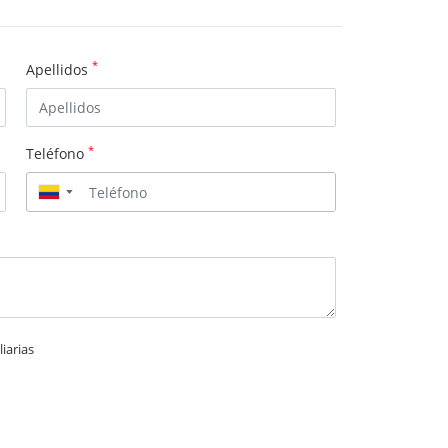
*
Apellidos
*
Teléfono
▼
iarias