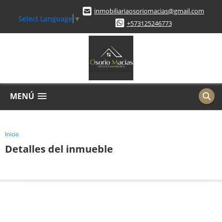
inmobiliariaosoriomacias@gmail.com
Select Language
▼
+573125246773
MENÚ
Inicio
Detalles del inmueble