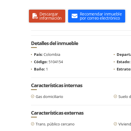
Descargar
Recomendar inmueble
información
por correo electrónico
Detalles del inmueble
País:
Colombia
Depart
Código:
5104154
Estado:
Baño:
1
Estrato
Características internas
Gas domiciliario
Suelo 
Características externas
Trans. público cercano
Viviend