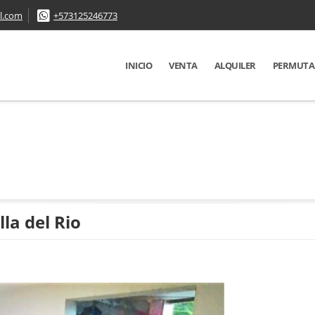
l.com
+573125246773
INICIO
VENTA
ALQUILER
PERMUTA
la del Rio