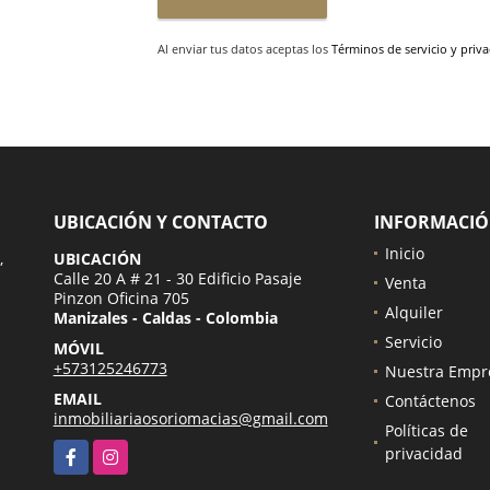
Al enviar tus datos aceptas los
Términos de servicio y priv
UBICACIÓN Y CONTACTO
INFORMACI
Inicio
,
UBICACIÓN
Calle 20 A # 21 - 30 Edificio Pasaje
Venta
Pinzon Oficina 705
Alquiler
Manizales - Caldas - Colombia
Servicio
MÓVIL
+573125246773
Nuestra Empr
EMAIL
Contáctenos
inmobiliariaosoriomacias@gmail.com
Políticas de
Facebook
Instagram
privacidad