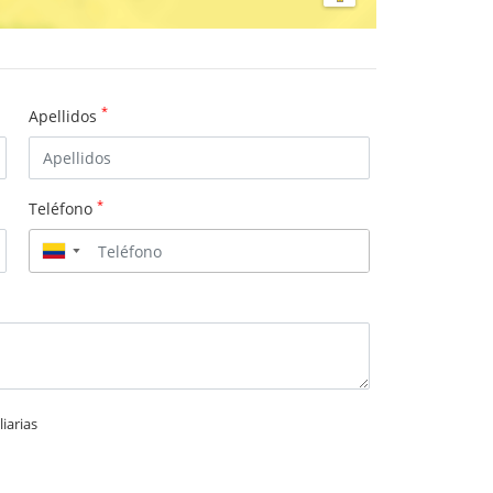
*
Apellidos
*
Teléfono
▼
iarias