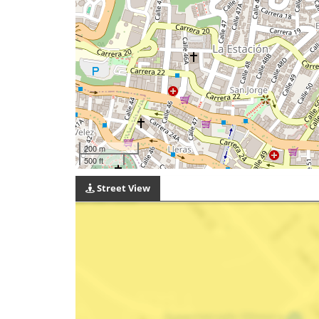
200 m
500 ft
Street View