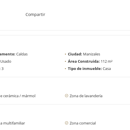
Compartir
amento:
Caldas
Ciudad:
Manizales
Usado
Área Construida:
112 m²
:
3
Tipo de inmueble:
Casa
de cerámica / mármol
Zona de lavandería
a multifamiliar
Zona comercial