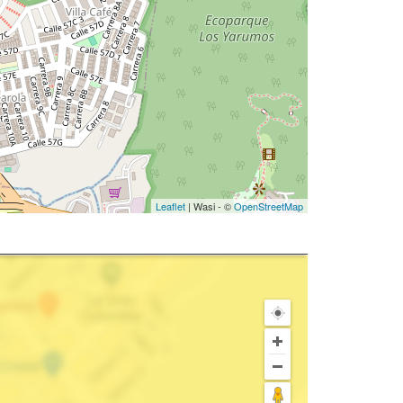
Leaflet
| Wasi - ©
OpenStreetMap