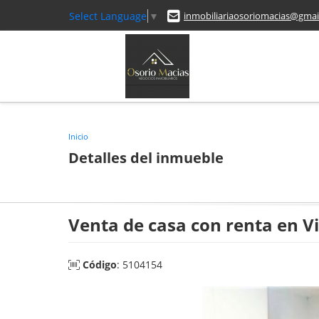
Select Language
▼
inmobiliariaosoriomacias@gmai
Inicio
Detalles del inmueble
Venta de casa con renta en Vil
Código
: 5104154