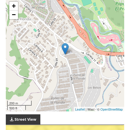
+
−
200 m
500 ft
Leaflet
| Wasi - ©
OpenStreetMap
Street View