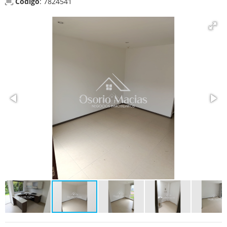
Código
: 7824541