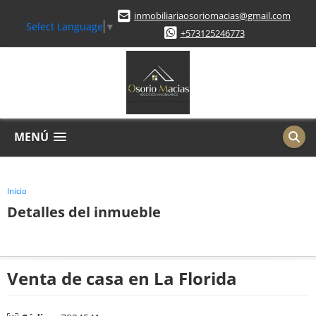
inmobiliariaosoriomacias@gmail.com
Select Language
▼
+573125246773
MENÚ
Inicio
Detalles del inmueble
Venta de casa en La Florida