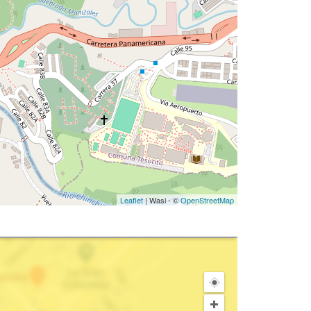
Leaflet
| Wasi - ©
OpenStreetMap