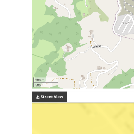
200 m
500 ft
Street View