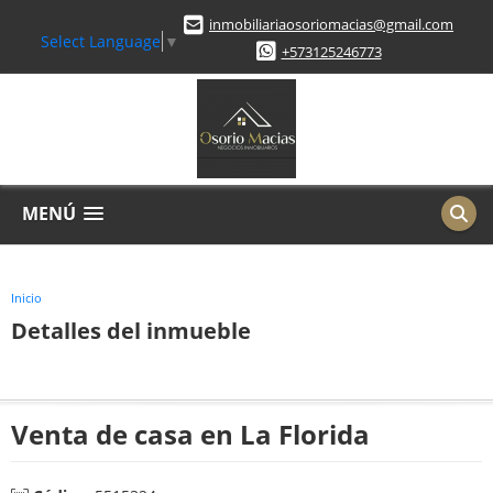
inmobiliariaosoriomacias@gmail.com
Select Language
▼
+573125246773
MENÚ
Inicio
Detalles del inmueble
Venta de casa en La Florida