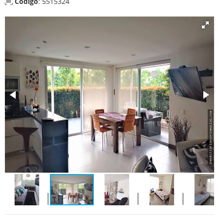
Código
: 5515324