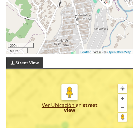
200 m
500 ft
Leaflet
| Wasi - ©
OpenStreetMap
Street View
Ver Ubicación
en
street
view