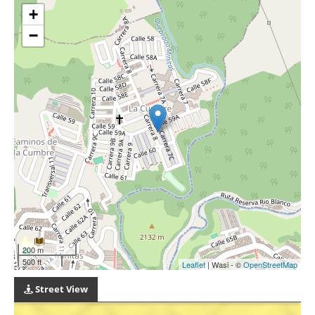
+
−
200 m
500 ft
Leaflet
| Wasi - ©
OpenStreetMap
Street View