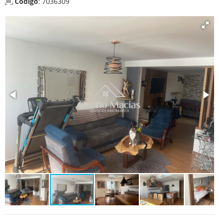
Código
: 7036309