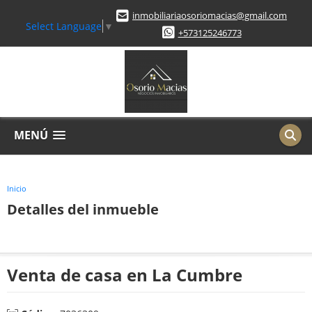
inmobiliariaosoriomacias@gmail.com
Select Language
▼
+573125246773
MENÚ
Inicio
Detalles del inmueble
Venta de casa en La Cumbre