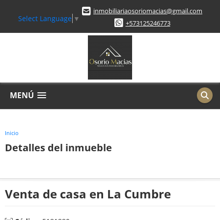
inmobiliariaosoriomacias@gmail.com
Select Language
▼
+573125246773
MENÚ
Inicio
Detalles del inmueble
Venta de casa en La Cumbre