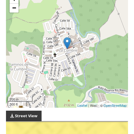
−
200 m
500 ft
Leaflet
| Wasi - ©
OpenStreetMap
Street View