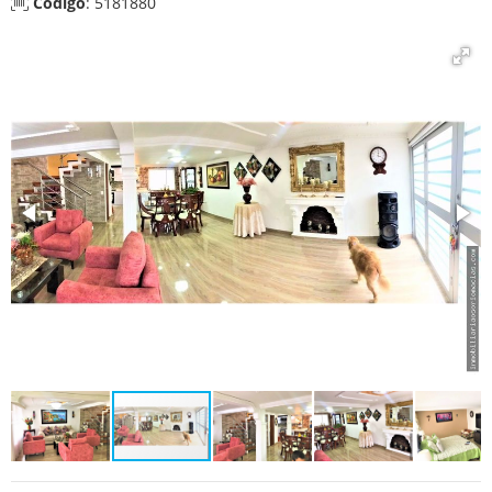
Código
: 5181880