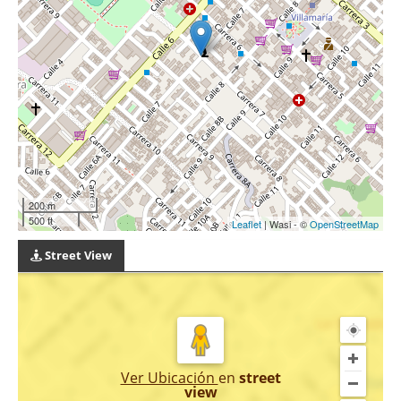
200 m
500 ft
Leaflet
| Wasi - ©
OpenStreetMap
Street View
Ver Ubicación
en
street
view