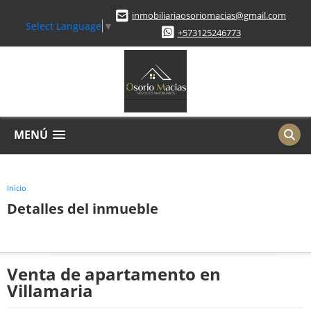
inmobiliariaosoriomacias@gmail.com
Select Language
▼
+573125246773
MENÚ
Inicio
Detalles del inmueble
Venta de apartamento en
Villamaria