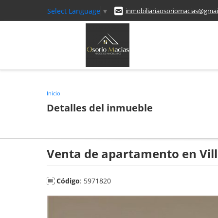
Select Language
▼
inmobiliariaosoriomacias@gmai
Inicio
Detalles del inmueble
Venta de apartamento en Vil
Código
: 5971820