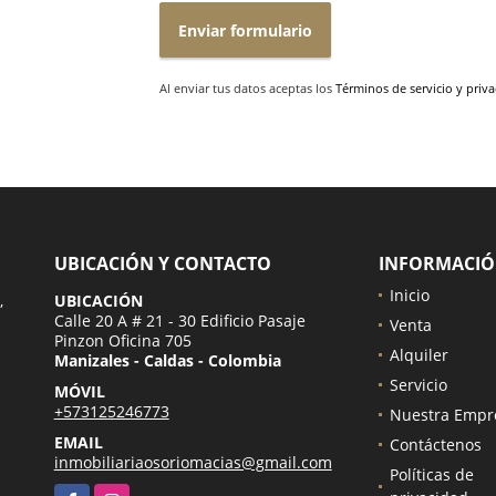
Enviar formulario
Al enviar tus datos aceptas los
Términos de servicio y priv
UBICACIÓN Y CONTACTO
INFORMACI
Inicio
,
UBICACIÓN
Calle 20 A # 21 - 30 Edificio Pasaje
Venta
Pinzon Oficina 705
Alquiler
Manizales - Caldas - Colombia
Servicio
MÓVIL
+573125246773
Nuestra Empr
EMAIL
Contáctenos
inmobiliariaosoriomacias@gmail.com
Políticas de
Facebook
Instagram