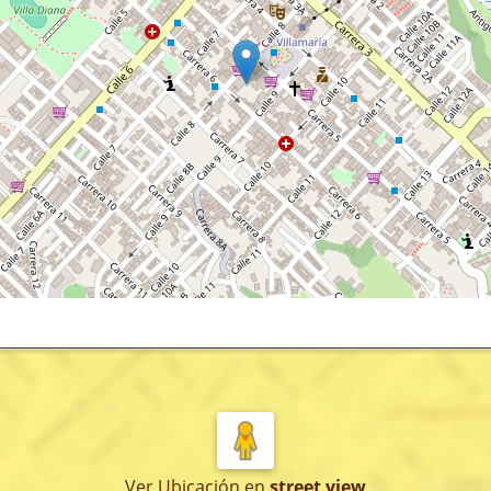
Ver Ubicación
en
street view