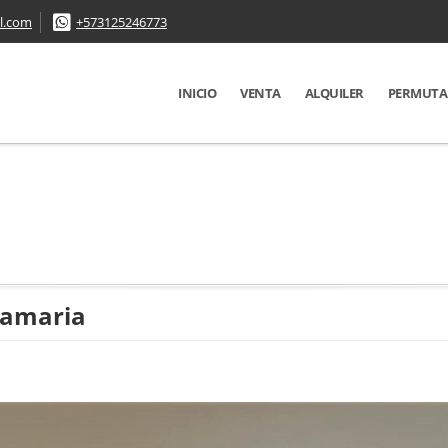
l.com
+573125246773
INICIO
VENTA
ALQUILER
PERMUTA
lamaria