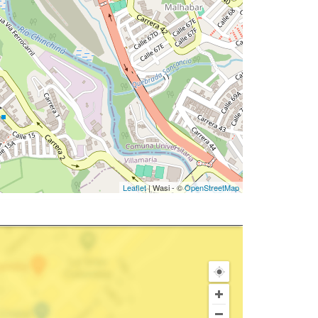
Leaflet
| Wasi - ©
OpenStreetMap