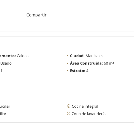
Compartir
amento:
Caldas
Ciudad:
Manizales
Usado
Área Construida:
60 m²
1
Estrato:
4
xiliar
Cocina integral
liar
Zona de lavandería