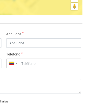
*
Apellidos
*
Teléfono
▼
iarias