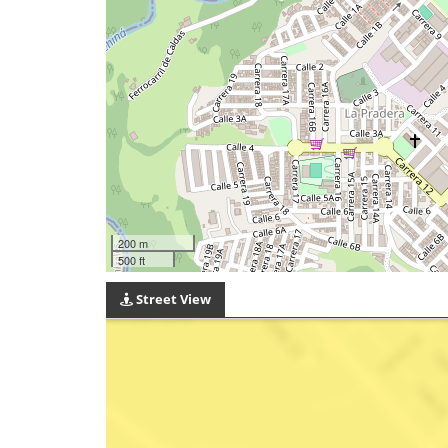
200 m
500 ft
Street View