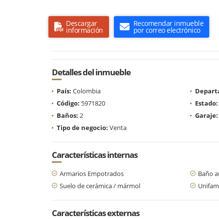
Descargar
Recomendar inmueble
información
por correo electrónico
Detalles del inmueble
País:
Colombia
Depart
Código:
5971820
Estado:
Baños:
2
Garaje:
Tipo de negocio:
Venta
Características internas
Armarios Empotrados
Baño au
Suelo de cerámica / mármol
Unifami
Características externas