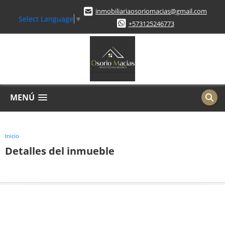
inmobiliariaosoriomacias@gmail.com
Select Language
▼
+573125246773
MENÚ
Inicio
Detalles del inmueble