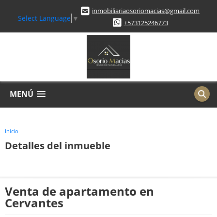
inmobiliariaosoriomacias@gmail.com
Select Language
▼
+573125246773
MENÚ
Inicio
Detalles del inmueble
Venta de apartamento en
Cervantes