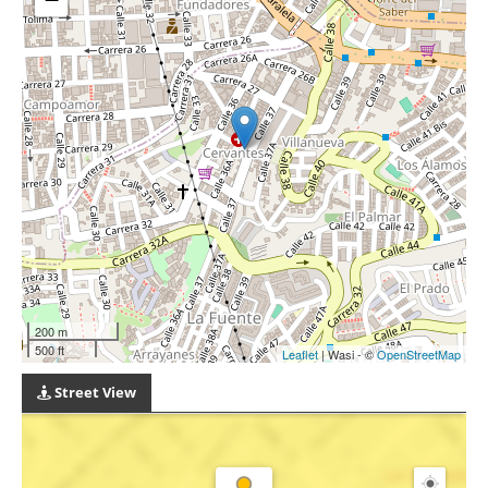
200 m
500 ft
Leaflet
| Wasi - ©
OpenStreetMap
Street View