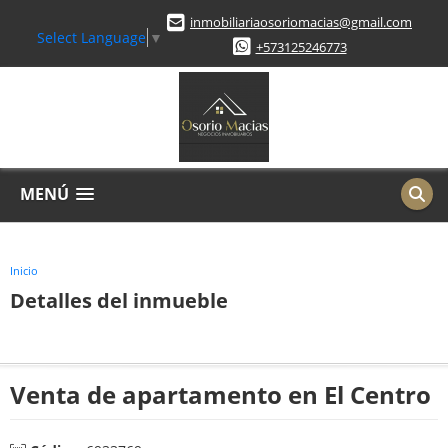
inmobiliariaosoriomacias@gmail.com
Select Language
▼
+573125246773
MENÚ
Inicio
Detalles del inmueble
Venta de apartamento en El Centro