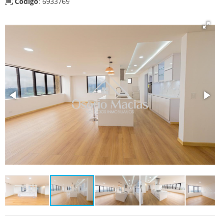
Código
: 6933769