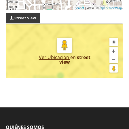
200 m
500 ft
Leaflet
| Wasi - ©
OpenStreetMap
Street View
Ver Ubicación
en
street
view
QUIÉNES SOMOS