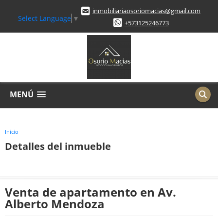
inmobiliariaosoriomacias@gmail.com
Select Language
▼
+573125246773
MENÚ
Inicio
Detalles del inmueble
Venta de apartamento en Av.
Alberto Mendoza