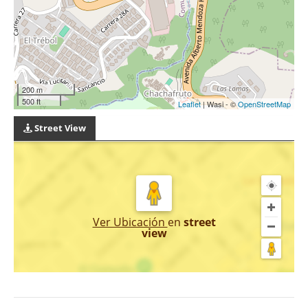
200 m
500 ft
Leaflet
| Wasi - ©
OpenStreetMap
Street View
Ver Ubicación
en
street
view