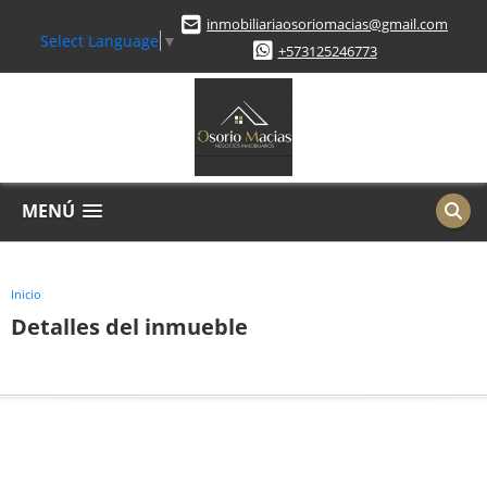
inmobiliariaosoriomacias@gmail.com
Select Language
▼
+573125246773
MENÚ
Inicio
Detalles del inmueble